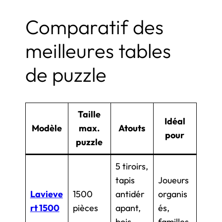
Comparatif des
meilleures tables
de puzzle
Taille
Idéal
Modèle
max.
Atouts
pour
puzzle
5 tiroirs,
tapis
Joueurs
Lavieve
1500
antidér
organis
rt 1500
pièces
apant,
és,
bois
familles