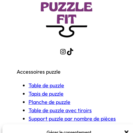
Instagram
TikTok
Accessoires puzzle
Table de puzzle
Tapis de puzzle
Planche de puzzle
Table de puzzle avec tiroirs
Support puzzle par nombre de pièces
Gérer le consentement