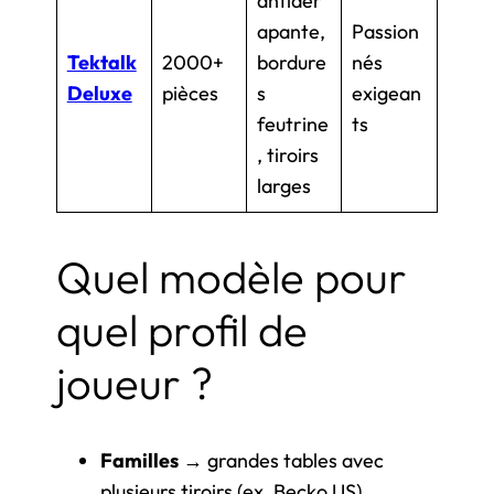
antidér
apante,
Passion
Tektalk
2000+
bordure
nés
Deluxe
pièces
s
exigean
feutrine
ts
, tiroirs
larges
Quel modèle pour
quel profil de
joueur ?
Familles
→ grandes tables avec
plusieurs tiroirs (ex. Becko US).