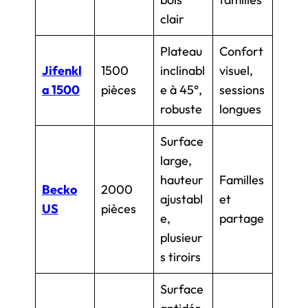
clair
Plateau
Confort
Jifenkl
1500
inclinabl
visuel,
a 1500
pièces
e à 45°,
sessions
robuste
longues
Surface
large,
hauteur
Familles
Becko
2000
ajustabl
et
US
pièces
e,
partage
plusieur
s tiroirs
Surface