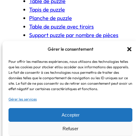
Table de puzzle
Tapis de puzzle
Planche de puzzle
Table de puzzle avec tiroirs
Support puzzle par nombre de pièces
Gérer le consentement
COPYRIGHT © The Puzzle Fit 2026
Pour offrir les meilleures expériences, nous utilisons des technologies telles
que les cookies pour stocker et/ou accéder aux informations des appareils.
Certains liens sont affiliés Amazon.
Le fait de consentir à ces technologies nous permettra de traiter des
En cas d’achat, une commission peut être
données telles que le comportement de navigation ou les ID uniques sur ce
site. Le fait de ne pas consentir ou de retirer son consentement peut avoir un
perçue, sans coût supplémentaire pour vous.
effet négatif sur certaines caractéristiques et fonctions.
Mentions légales
–
Politique de cookies
–
Gérer les services
Politique de confidentialité
–
Contactez
–
À
propos
Accepter
Refuser