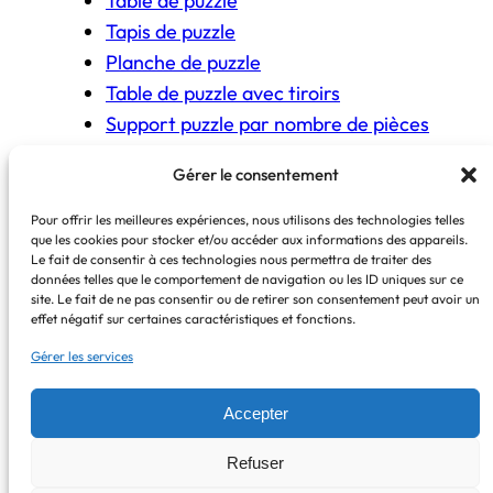
Table de puzzle
Tapis de puzzle
Planche de puzzle
Table de puzzle avec tiroirs
Support puzzle par nombre de pièces
Gérer le consentement
COPYRIGHT © The Puzzle Fit 2026
Pour offrir les meilleures expériences, nous utilisons des technologies telles
que les cookies pour stocker et/ou accéder aux informations des appareils.
Certains liens sont affiliés Amazon.
Le fait de consentir à ces technologies nous permettra de traiter des
En cas d’achat, une commission peut être
données telles que le comportement de navigation ou les ID uniques sur ce
site. Le fait de ne pas consentir ou de retirer son consentement peut avoir un
perçue, sans coût supplémentaire pour vous.
effet négatif sur certaines caractéristiques et fonctions.
Mentions légales
–
Politique de cookies
–
Gérer les services
Politique de confidentialité
–
Contactez
–
À
propos
Accepter
Refuser