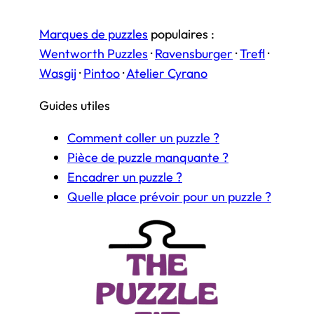
Marques de puzzles
populaires :
Wentworth Puzzles
·
Ravensburger
·
Trefl
·
Wasgij
·
Pintoo
·
Atelier Cyrano
Guides utiles
Comment coller un puzzle ?
Pièce de puzzle manquante ?
Encadrer un puzzle ?
Quelle place prévoir pour un puzzle ?