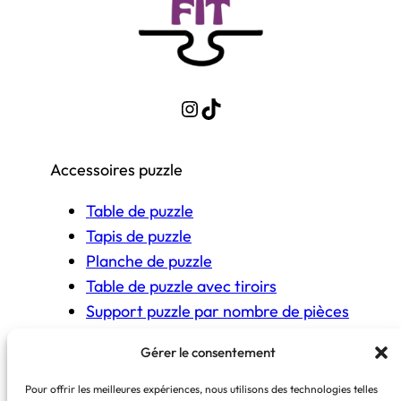
Instagram
TikTok
Accessoires puzzle
Table de puzzle
Tapis de puzzle
Planche de puzzle
Table de puzzle avec tiroirs
Support puzzle par nombre de pièces
Gérer le consentement
COPYRIGHT © The Puzzle Fit 2026
Pour offrir les meilleures expériences, nous utilisons des technologies telles