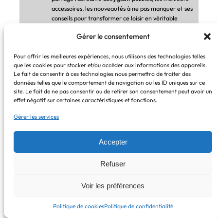
accessoires, les nouveautés à ne pas manquer et ses
conseils pour transformer ce loisir en véritable
moment de détente.
Gérer le consentement
Pour offrir les meilleures expériences, nous utilisons des technologies telles
que les cookies pour stocker et/ou accéder aux informations des appareils.
Le fait de consentir à ces technologies nous permettra de traiter des
Laisser un commentaire
données telles que le comportement de navigation ou les ID uniques sur ce
site. Le fait de ne pas consentir ou de retirer son consentement peut avoir un
effet négatif sur certaines caractéristiques et fonctions.
Votre adresse e-mail ne sera pas publiée.
Les
Gérer les services
champs obligatoires sont indiqués avec
*
Accepter
Commentaire
*
Refuser
Voir les préférences
Politique de cookies
Politique de confidentialité