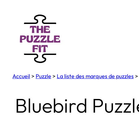
Aller
au
contenu
Accueil
>
Puzzle
>
La liste des marques de puzzles
Bluebird Puzzl