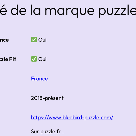
 de la marque puzzl
ance
Oui
zle Fit
Oui
France
é
2018-présent
https://www.bluebird-puzzle.com/
Sur puzzle.fr .