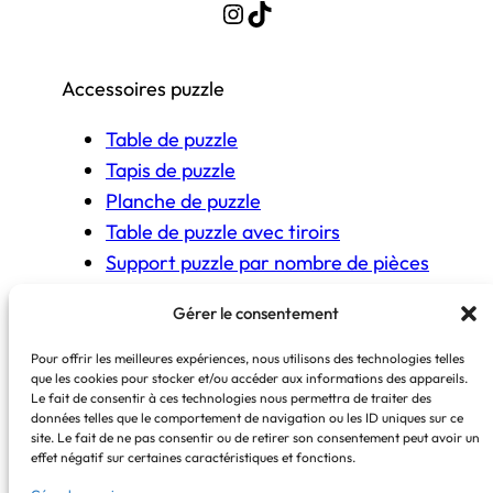
Instagram
TikTok
Accessoires puzzle
Table de puzzle
Tapis de puzzle
Planche de puzzle
Table de puzzle avec tiroirs
Support puzzle par nombre de pièces
Gérer le consentement
COPYRIGHT © The Puzzle Fit 2026
Pour offrir les meilleures expériences, nous utilisons des technologies telles
que les cookies pour stocker et/ou accéder aux informations des appareils.
Certains liens sont affiliés Amazon.
Le fait de consentir à ces technologies nous permettra de traiter des
En cas d’achat, une commission peut être
données telles que le comportement de navigation ou les ID uniques sur ce
site. Le fait de ne pas consentir ou de retirer son consentement peut avoir un
perçue, sans coût supplémentaire pour vous.
effet négatif sur certaines caractéristiques et fonctions.
Mentions légales
–
Politique de cookies
–