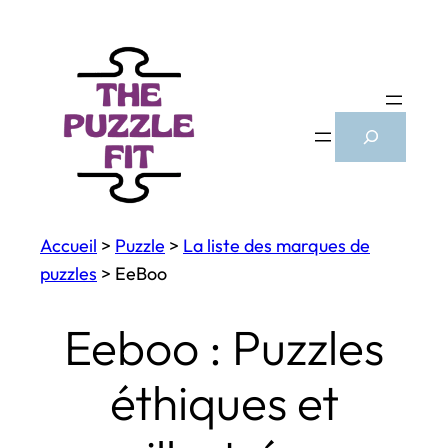
Aller
au
contenu
Search
Accueil
>
Puzzle
>
La liste des marques de
puzzles
>
EeBoo
Eeboo : Puzzles
éthiques et