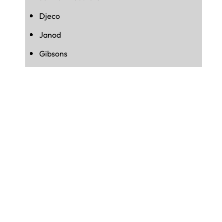
Djeco
Janod
Gibsons