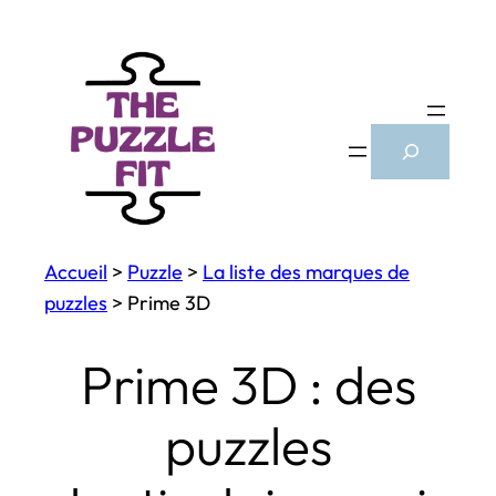
Aller
au
contenu
Search
Accueil
>
Puzzle
>
La liste des marques de
puzzles
>
Prime 3D
Prime 3D : des
puzzles