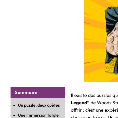
Sommaire
Il existe des puzzles q
Legend”
de Woods Stor
Un puzzle, deux quêtes
offrir : c’est une expé
Une immersion totale
chasse au trésor. Un 