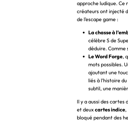
approche ludique. Ce n
créateurs ont injecté 
de l’escape game :
La chasse à l’e
célèbre S de Supe
déduire. Comme si
Le Word Forge
, 
mots possibles. U
ajoutant une touc
liés à l’histoire 
subtil, une maniè
Il y a aussi des cartes 
et deux
cartes indice
,
bloqué pendant des heur