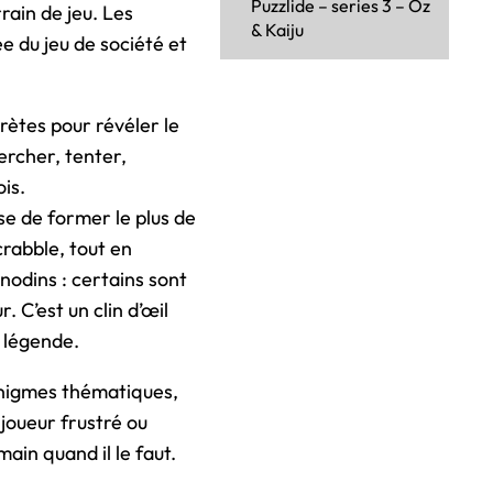
Puzzlide – series 3 – Oz
rain de jeu. Les
& Kaiju
e du jeu de société et
rètes pour révéler le
ercher, tenter,
is.
ose de former le plus de
rabble, tout en
nodins : certains sont
. C’est un clin d’œil
a légende.
nigmes thématiques,
 joueur frustré ou
ain quand il le faut.