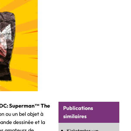
DC: Superman™ The
Publications
n ou un bel objet à
similaires
 bande dessinée et la
les amateurs de
Kickstarter : un