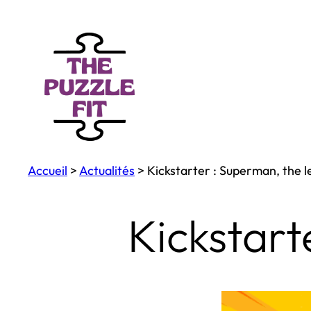
Aller
au
contenu
Accueil
>
Actualités
>
Kickstarter : Superman, the 
Kickstart