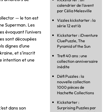
calendrier de l’avent
par Célia Melesville
llector — le ton est
Vizzles kickstarter : la
ythe Superman. Les
série 12 est là
mes évoquant l’univers
Kickstarter : iDventure
les sont découpées
CluePuzzle, The
els dignes d’une
Pyramid of the Sun
aine, et s’inscrit
Trefl 40 ans : une
e intention et une
collection anniversaire
inédite
Défi Puzzles : la
nouvelle collection
1000 pièces de
Hachette Collections
Kickstarter :
c’est dans son
Surprising Puzzles par