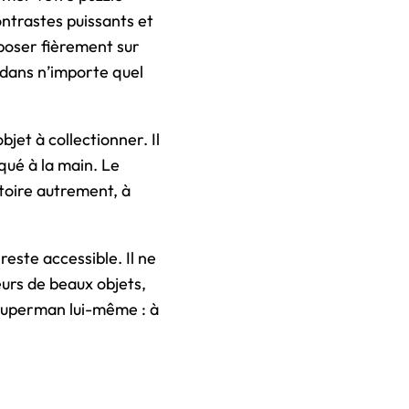
ontrastes puissants et
 poser fièrement sur
l dans n’importe quel
et à collectionner. Il
qué à la main. Le
stoire autrement, à
reste accessible. Il ne
eurs de beaux objets,
me Superman lui-même : à