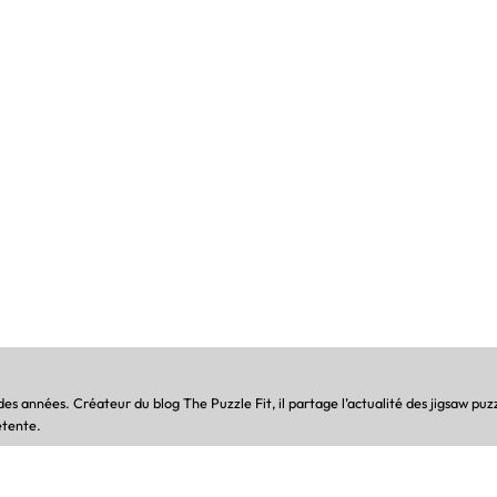
s années. Créateur du blog The Puzzle Fit, il partage l’actualité des jigsaw puzz
étente.