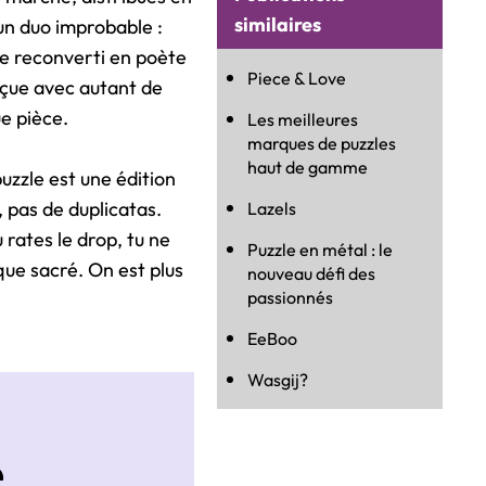
similaires
un duo improbable :
ue reconverti en poète
Piece & Love
nçue avec autant de
e pièce.
Les meilleures
marques de puzzles
haut de gamme
uzzle est une édition
, pas de duplicatas.
Lazels
 rates le drop, tu ne
Puzzle en métal : le
que sacré. On est plus
nouveau défi des
passionnés
EeBoo
Wasgij?
e