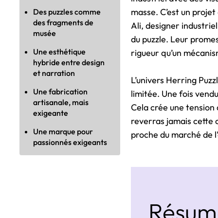
masse. C’est un proje
Des puzzles comme
des fragments de
Ali, designer industr
musée
du puzzle. Leur prome
Une esthétique
rigueur qu’un mécanism
hybride entre design
et narration
L’univers Herring Puzz
Une fabrication
limitée. Une fois vendu
artisanale, mais
Cela crée une tension d
exigeante
reverras jamais cette 
Une marque pour
proche du marché de l’
passionnés exigeants
Résumé