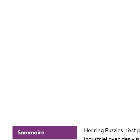
Herring Puzzles n’est 
Sommaire
industriel avec des vi