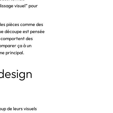
lissage visuel” pour
t les pièces comme des
que découpe est pensée
s comportent des
comparer ça à un
e principal.
design
p de leurs visuels