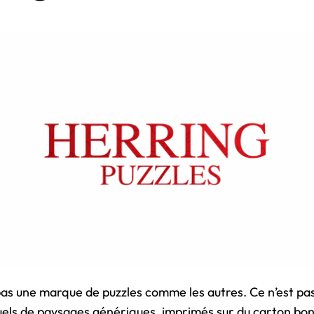
pas une marque de puzzles comme les autres. Ce n’est pa
suels de paysages génériques, imprimés sur du carton bo